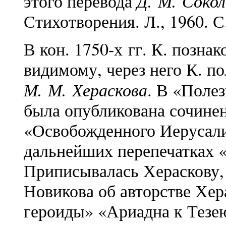
Д. М. Сокол
этого перевода
Стихотворения. Л., 1960. С
В кон. 1750-х гг. К. позна
видимому, через него К. п
М. М. Хераскова
. В «Полез
была опубликована сочине
«Освобожденного Иерусали
дальнейших перепечатках 
Приписывалась Хераскову, 
Новикова об авторстве Хе
героиды» «Ариадна к Тезе