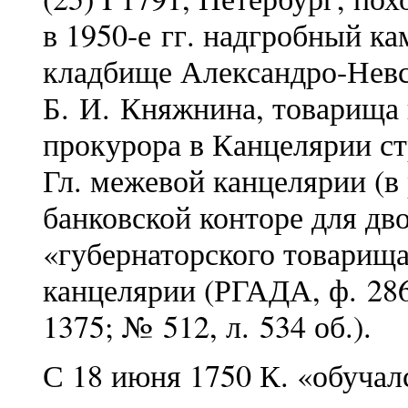
в 1950-е гг. надгробный ка
кладбище Александро-Невс
Б. И. Княжнина, товарища 
прокурора в Канцелярии стр
Гл. межевой канцелярии (в 
банковской конторе для дво
«губернаторского товарища
канцелярии (РГАДА, ф. 286
1375; № 512, л. 534 об.).
С 18 июня 1750 К. «обучал