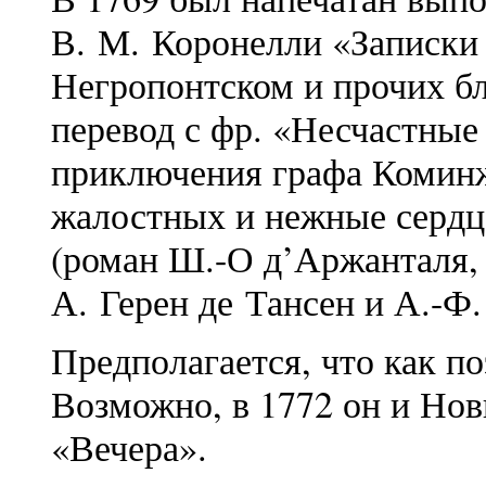
В. М. Коронелли «Записки 
Негропонтском и прочих б
перевод с фр. «Несчастны
приключения графа Коминж
жалостных и нежные сердц
(роман Ш.-О д’Аржанталя, 
А. Герен де Тансен и А.-Ф.
Предполагается, что как по
Возможно, в 1772 он и Нов
«Вечера».