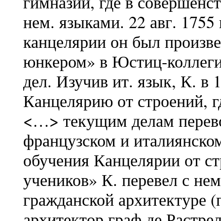
гимназии, где в совершенст
нем. языками. 22 авг. 1755
канцелярии он был произв
юнкером» в Юстиц-коллеги
дел. Изучив ит. язык, К. в
Канцелярию от строений, 
<…> текущим делам перево
французском и италиянском
обучения Канцелярии от с
учеников» К. перевел с нем
гражданской архитектуре (
архитектор граф де Растрел