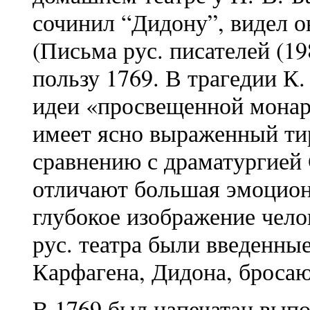
сочинил “Дидону”, видел о
(Письма рус. писателей (198
пользу 1769. В трагедии К.
идеи «просвещенной монар
имеет ясно выраженный ти
сравнению с драматургией
отличают большая эмоцион
глубокое изображение чело
рус. театра были введенны
Карфагена, Дидона, бросающ
В 1769 был напечатан выпо