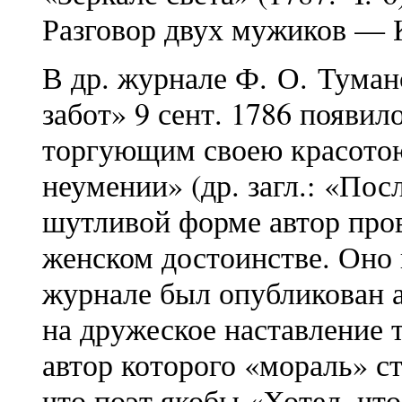
Разговор двух мужиков — 
В др. журнале Ф. О. Туман
забот» 9 сент. 1786 появи
торгующим своею красотою
неумении» (др. загл.: «Пос
шутливой форме автор про
женском достоинстве. Оно 
журнале был опубликован 
на дружеское наставление
автор которого «мораль» ст
что поэт якобы «Хотел, чт