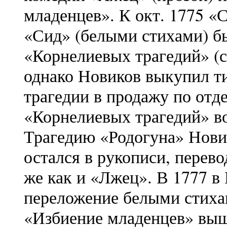
младенцев». К окт. 1775 «
«Сид» (белыми стихами) бы
«Корнелиевых трагедий» (с
однако Новиков выкупил ти
трагедии в продажу по отд
«Корнелиевых трагедий» во
Трагедию «Родогуна» Новик
остался в рукописи, перево
же как и «Лжец». В 1777 в
переложение белыми стиха
«Избиение младенцев» вышл