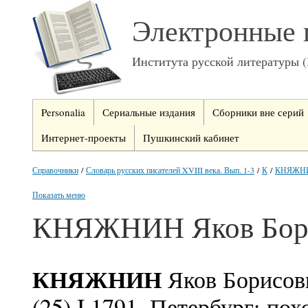
Электронные 
Института русской литературы 
Personalia
Сериальные издания
Сборники вне серий
Интернет-проекты
Пушкинский кабинет
Справочники
/
Словарь русских писателей XVIII века. Вып. 1-3
/
К
/
КНЯЖНИН
Показать меню
КНЯЖНИН Яков Бор
КНЯЖНИН
Яков Борисови
(25) I 1791, Петербург; п