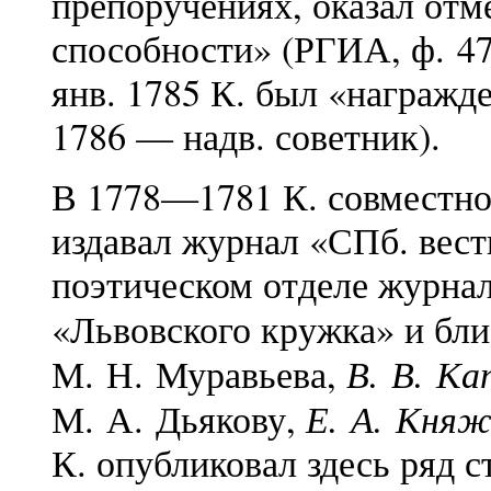
препоручениях, оказал отм
способности» (РГИА, ф. 470
янв. 1785 К. был «награжде
1786 — надв. советник).
В 1778—1781 К. совместн
издавал журнал «СПб. вест
поэтическом отделе журнала
«Львовского кружка» и бл
В. В. Ка
М. Н. Муравьева,
Е. А. Княж
М. А. Дьякову,
К. опубликовал здесь ряд 