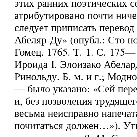
этих ранних поэтических с
атрибутировано почти ниче
следует приписать перевод
Абеляр-Ду» (опубл.: Сто н
Гомец. 1765. Т. 1. С. 175—
Ироида I. Элоизако Абела
Ринольду. Б. м. и г.; Модно
— было указано: «Сей пере
и, без позволения трудяще
весьма неисправно напеча
почитаться должен…»). Ут