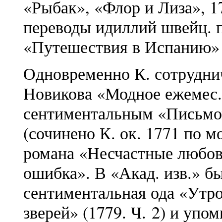
«Рыбак», «Флор и Лиза», 1
переводы идиллий швейц. п
«Путешествия в Испанию» 
Одновременно К. сотруднич
Новикова «Модное ежемес.
сентиментальным «Письмом
(сочинено К. ок. 1771 по 
романа «Несчастные любо
ошибка». В «Акад. изв.» б
сентиментальная ода «Утро»
зверей» (1779. Ч. 2) и уп