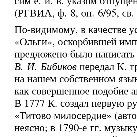
сим е. и. в. указом отпуще
(РГВИА, ф. 8, оп. 6/95, св. 
По-видимому, в качестве у
«Ольги», оскорбившей имп
предложено было написать
В. И. Бибиков
передал К. 
на нашем собственном язык
как совершенное подобие 
В 1777 К. создал первую р
«Титово милосердие» (авт
неясно; в 1790-е гг. музык