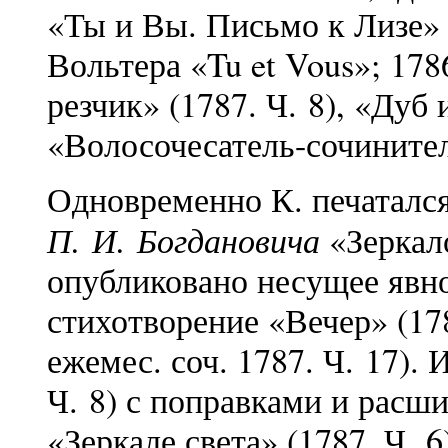
«Ты и Вы. Письмо к Лизе» 
Вольтера «Tu et Vous»; 178
резчик» (1787. Ч. 8), «Дуб 
«Волосочесатель-сочинитель
Одновременно К. печаталс
П.
И.
Богдановича
«Зеркало
опубликовано несущее явн
стихотворение «Вечер» (178
ежемес. соч. 1787. Ч. 17).
Ч. 8) с поправками и расши
«Зеркале света» (1787. Ч. 6